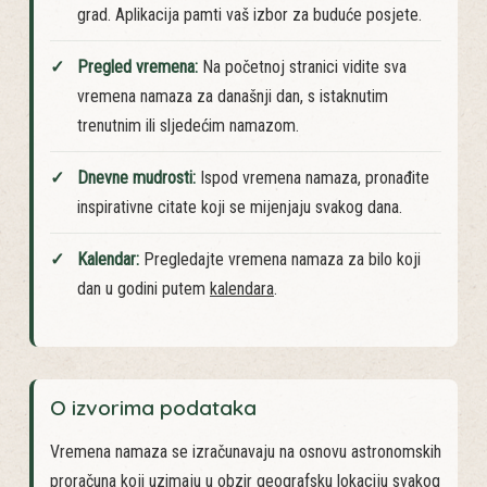
Odabir grada:
Iz menija "Lokacija" odaberite svoj
grad. Aplikacija pamti vaš izbor za buduće posjete.
Pregled vremena:
Na početnoj stranici vidite sva
vremena namaza za današnji dan, s istaknutim
trenutnim ili sljedećim namazom.
Dnevne mudrosti:
Ispod vremena namaza, pronađite
inspirativne citate koji se mijenjaju svakog dana.
Kalendar:
Pregledajte vremena namaza za bilo koji
dan u godini putem
kalendara
.
O izvorima podataka
Vremena namaza se izračunavaju na osnovu astronomskih