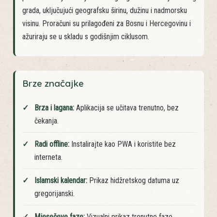
proračuna koji uzimaju u obzir geografsku lokaciju svakog
grada, uključujući geografsku širinu, dužinu i nadmorsku
visinu. Proračuni su prilagođeni za Bosnu i Hercegovinu i
ažuriraju se u skladu s godišnjim ciklusom.
Brze značajke
Brza i lagana:
Aplikacija se učitava trenutno, bez
čekanja.
Radi offline:
Instalirajte kao PWA i koristite bez
interneta.
Islamski kalendar:
Prikaz hidžretskog datuma uz
gregorijanski.