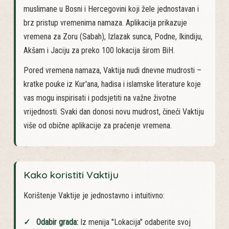
Vaktija je moderna web aplikacija dizajnirana za
muslimane u Bosni i Hercegovini koji žele jednostavan i
brz pristup vremenima namaza. Aplikacija prikazuje
vremena za Zoru (Sabah), Izlazak sunca, Podne, Ikindiju,
Akšam i Jaciju za preko 100 lokacija širom BiH.
Pored vremena namaza, Vaktija nudi dnevne mudrosti –
kratke pouke iz Kur'ana, hadisa i islamske literature koje
vas mogu inspirisati i podsjetiti na važne životne
vrijednosti. Svaki dan donosi novu mudrost, čineći Vaktiju
više od obične aplikacije za praćenje vremena.
Kako koristiti Vaktiju
Korištenje Vaktije je jednostavno i intuitivno: