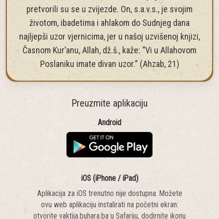
ilhamom (nadahnuće) uzetim od njega, s.a.v.s.,
pretvorili su se u zvijezde. On, s.a.v.s., je svojim
životom, ibadetima i ahlakom do Sudnjeg dana
najljepši uzor vjernicima, jer u našoj uzvišenoj knjizi,
Časnom Kur’anu, Allah, dž.š., kaže: “Vi u Allahovom
Poslaniku imate divan uzor.” (Ahzab, 21)
Preuzmite aplikaciju
Android
iOS (iPhone / iPad)
Aplikacija za iOS trenutno nije dostupna. Možete