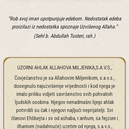
“Rob svoj iman upotpunjuje edebom. Nedostatak edeba
proizilazi iz nedostatka spoznaje Uzvišenog Allaha.”
(Sehl b. Abdullah Tusteri, rah.)
UZORNI AHLAK ALLAHOVA MILJENIKA,S.A.V.S.,
Čovječanstvo je sa Allahovim Miljenikom, s.a.v.s.,
dosegnulo najuzvišenije vrijednosti i kod njega je
imalo priliku vidjeti savršenstvo svih pohvalnih
ljudskih osobina. Njegov nenadmašni lijepi ahlak
potvrdili su čak i njegovi najljući neprijatelji. Svi
članovi Ehlibejta i sv od ashaba, r.anhum, sa fejzom i