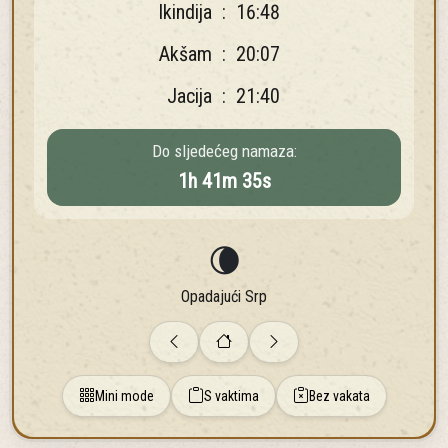
Ikindija
:
16:48
Akšam
:
20:07
Jacija
:
21:40
Do sljedećeg namaza:
1
h
41
m
33
s
🌘
Opadajući Srp
Mini mode
S vaktima
Bez vakata