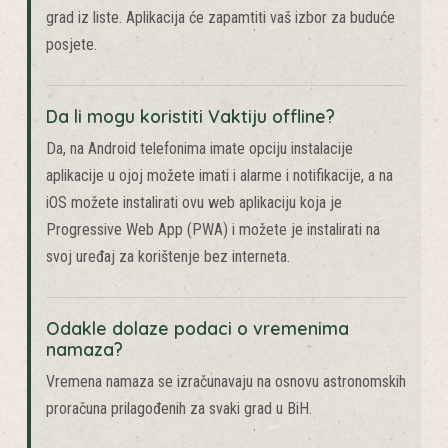
Kliknite na meni 'Lokacija' u navigaciji i odaberite svoj
grad iz liste. Aplikacija će zapamtiti vaš izbor za buduće
posjete.
Da li mogu koristiti Vaktiju offline?
Da, na Android telefonima imate opciju instalacije
aplikacije u ojoj možete imati i alarme i notifikacije, a na
iOS možete instalirati ovu web aplikaciju koja je
Progressive Web App (PWA) i možete je instalirati na
svoj uređaj za korištenje bez interneta.
Odakle dolaze podaci o vremenima
namaza?
Vremena namaza se izračunavaju na osnovu astronomskih
proračuna prilagođenih za svaki grad u BiH.